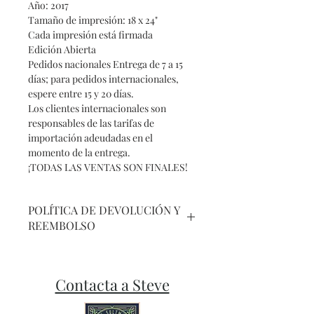
Año: 2017
Tamaño de impresión: 18 x 24"
Cada impresión está firmada
Edición Abierta
Pedidos nacionales Entrega de 7 a 15
días; para pedidos internacionales,
espere entre 15 y 20 días.
Los clientes internacionales son
responsables de las tarifas de
importación adeudadas en el
momento de la entrega.⁣
¡TODAS LAS VENTAS SON FINALES!
POLÍTICA DE DEVOLUCIÓN Y
REEMBOLSO
NO HAY DEVOLUCIONES EN EL
ARTE O LAS IMPRESIONES
Contacta a Steve
ENVIADAS