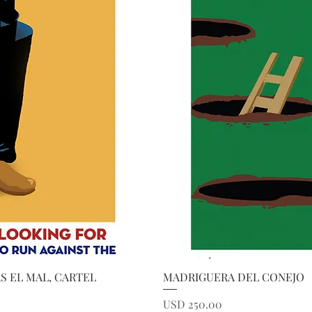
ida
Vi
S EL MAL, CARTEL
MADRIGUERA DEL CONEJO
Precio
USD 250.00