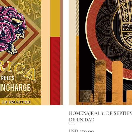
ida
Vi
HOMENAJE AL 11 DE SEPTIE
DE UNIDAD
Precio
USD 250.00