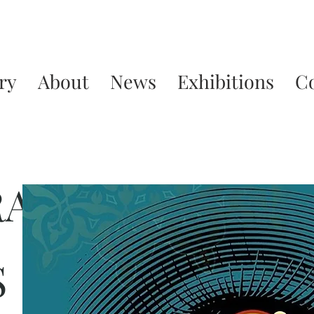
ry
About
News
Exhibitions
C
RA
S