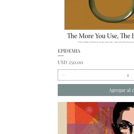
Vista ráp
EPIDEMIA
Precio
USD 250.00
Agregar al 