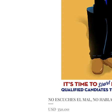
Vista ráp
NO ESCUCHES EL MAL, NO HABLA
Precio
USD 350.00