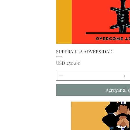
Vista ráp
SUPERAR LA ADVERSIDAD
Precio
USD 250.00
Agregar al 