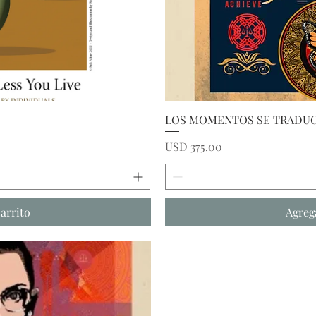
ida
Vi
LOS MOMENTOS SE TRADUC
Precio
USD 375.00
carrito
Agrega