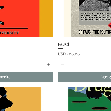
ida
Vi
FAUCÍ
Precio
USD 400.00
carrito
Agrega